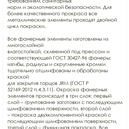
требованиям санитарных

норм и экологической безопасности. Для 
более качественного прокраса все

металлические элементы проходят двойной 
цикл покраски. 

Все фанерные элементы изготовлены из 
многослойной

влагостойкой, склеенной под прессом и 
соответствующей ГОСТ 30427-96 фанеры;

изгибы, радиусы и скругленные кромки 
тщательно отшлифованы и обработаны 
краской

для закрытия торцов JRM (ГОСТ Р

52169-2012 п.4.3.11). Окраска фанерных 
элементов происходит в три слоя: первый

слой – грунтование заготовки с последующим 
шлифованием поверхности, второй слой

– покраска двухкомпонентной краской с 
последующим шлифованием поверхности,

третий слой – финишная покраска. Все 