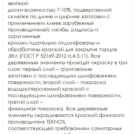
хвойной

доски влажностью 7-10%, подвергаемой 
склейке по длине и ширине заготовки с

применением клеев зарубежных 
производителей; изгибы, радиусы и 
скругленные

кромки тщательно отшлифованы и 
обработаны краской для закрытия торцов 
JRM (ГОСТ Р 52169-2012 п.4.3.11). Все

деревянные элементы проходят окраску в три 
слоя: первый слой – грунтование

заготовки с последующим шлифованием 
поверхности, второй слой – покраска

вододисперсионной краской с 
последующим шлифованием поверхности, 
третий слой –

финишная покраска. Все деревянные 
элементы окрашиваются краской финского

производителя TEKNOS,

соответствующей требованиям санитарных 