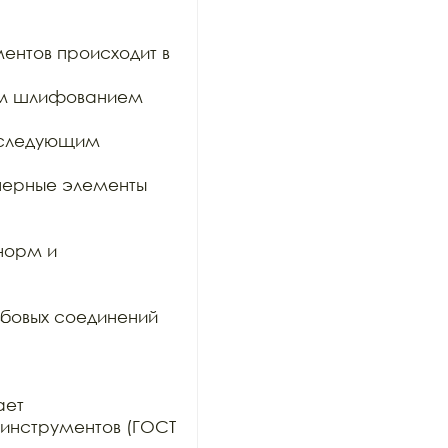
ентов происходит в 
им шлифованием 
оследующим 
ерные элементы 
орм и 
бовых соединений 
ет

инструментов (ГОСТ 