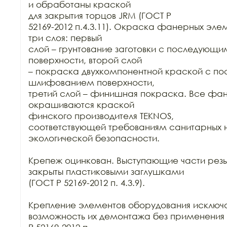
и обработаны краской

для закрытия торцов JRM (ГОСТ Р

52169-2012 п.4.3.11). Окраска фанерных элем
три слоя: первый

слой – грунтование заготовки с последующ
поверхности, второй слой

– покраска двухкомпонентной краской с п
шлифованием поверхности,

третий слой – финишная покраска. Все фан
окрашиваются краской

финского производителя TEKNOS,

соответствующей требованиям санитарных н
экологической безопасности.

Крепеж оцинкован. Выступающие части резь
закрыты пластиковыми заглушками

(ГОСТ Р 52169-2012 п. 4.3.9).

Крепление элементов оборудования исключа
возможность их демонтажа без применения 