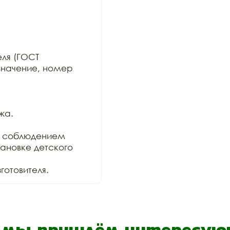
ля (ГОСТ

значение, номер 
а.

 соблюдением

ановке детского 
отовителя. 
- мы пришлём интересующ