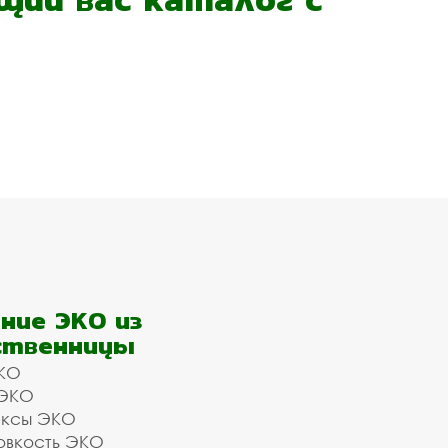
ние ЭКО из
ственницы
КО
 ЭКО
ексы ЭКО
овкость ЭКО