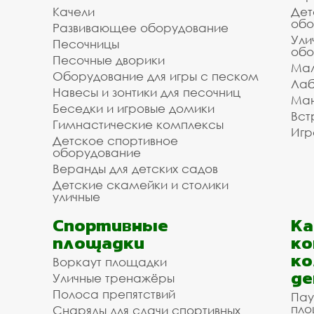
Качели
Дет
обо
Развивающее оборудование
Ули
Песочницы
обо
Песочные дворики
Мал
Оборудование для игры с песком
Лаб
Навесы и зонтики для песочниц
Ман
Беседки и игровые домики
Вст
Гимнастические комплексы
Игр
Детское спортивное
оборудование
Веранды для детских садов
Детские скамейки и столики
уличные
Спортивные
К
площадки
ко
ко
Воркаут площадки
де
Уличные тренажёры
Полоса препятствий
Пау
пло
Снаряды для сдачи спортивных