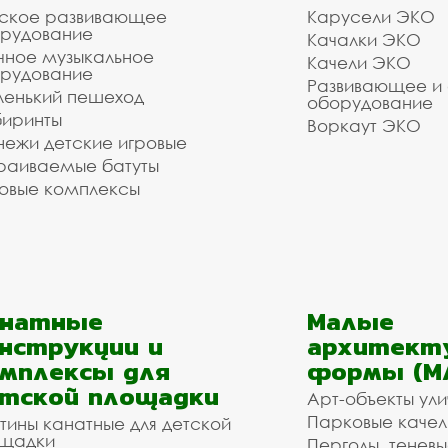
ское развивающее
Карусели ЭКО
рудование
Качалки ЭКО
чное музыкальное
Качели ЭКО
рудование
Развивающее и
енький пешеход
оборудование
иринты
Воркаут ЭКО
ежи детские игровые
раиваемые батуты
овые комплексы
анатные
Малые
нструкции и
архитект
мплексы для
формы (М
тской площадки
Арт-объекты ул
Парковые качел
тины канатные для детской
щадки
Перголы, теневы