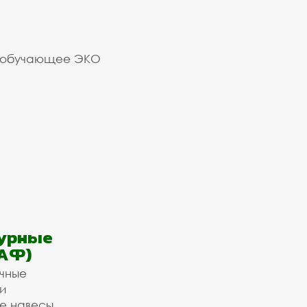
 обучающее ЭКО
урные
АФ)
ичные
и
е навесы,