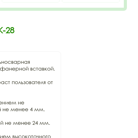
К-28
ьносварная

фанерной вставкой. 
аст пользователя от 
ением не

 не менее 4 мм. 
й не менее 24 мм. 
ем высокоточного 