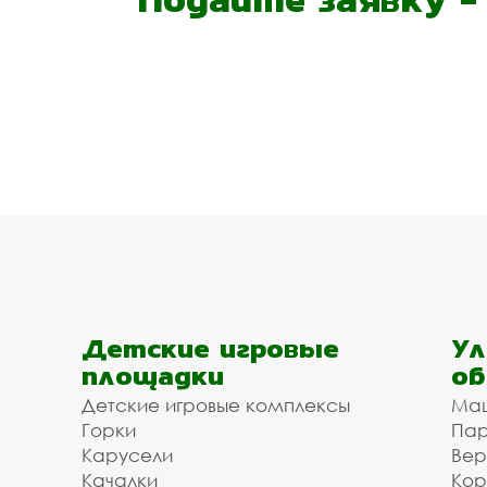
Детские игровые
Ул
площадки
об
Детские игровые комплексы
Ма
Горки
Пар
Карусели
Вер
Качалки
Кор