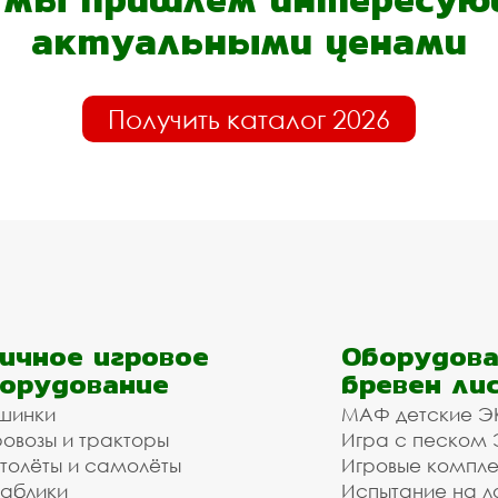
актуальными ценами
Получить каталог 2026
ичное игровое
Оборудова
орудование
бревен ли
шинки
МАФ детские Э
овозы и тракторы
Игра с песком
толёты и самолёты
Игровые компл
аблики
Испытание на л