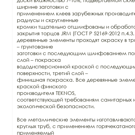
доски влажностью 7-10%, подвергаемой склей
ширине заготовки с

применением клеев зарубежных производител
радиусы и скругленные

кромки тщательно отшлифованы и обработа
закрытия торцов JRM (ГОСТ Р 52169-2012 п.4.3.1
деревянные элементы проходят окраску в три
– грунтование

заготовки с последующим шлифованием пове
слой – покраска

вододисперсионной краской с последующ
поверхности, третий слой –

финишная покраска. Все деревянные элеме
краской финского

производителя TEKNOS,

соответствующей требованиям санитарных н
экологической безопасности.

Все металлические элементы изготавливаются
круглых труб, с применением горячекатаного
применяемый
