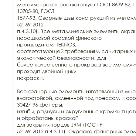
металлопрокат соответствует ГОСТ 8639-82, Г
10705-80, ГОСТ

1577-93. Сварные швы конструкций из металла
52169-2012

п.4.3.10). Все металлические элементы окра
порошковой краской финского

производителя TEKNOS,

соответствующей требованиям санитарных н
экологической безопасности. Для

более качественного прокраса все металли
проходят двойной цикл

покраски. 

Все фанерные элементы изготовлены из мно
влагостойкой, склеенной под прессом и соо
30427-96 фанеры;

изгибы, радиусы и скругленные кромки тща
и обработаны краской

для закрытия торцов JRM (ГОСТ Р

52169-2012 п.4.3.11). Окраска фанерных элем