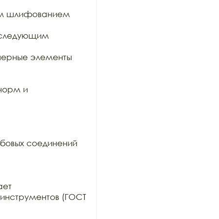
им шлифованием 
оследующим 
ерные элементы 
орм и 
бовых соединений 
ет

инструментов (ГОСТ 