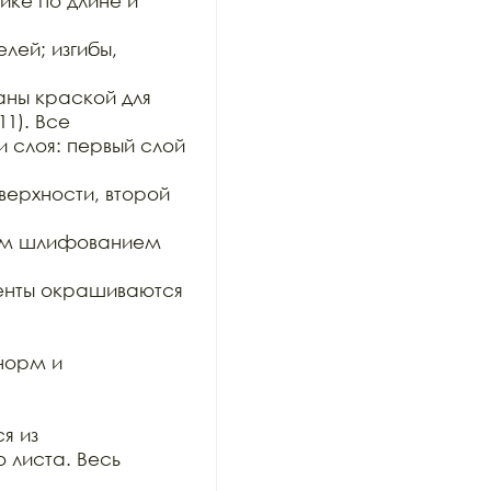
ке по длине и 
ей; изгибы, 
ны краской для 
1). Все

 слоя: первый слой 
рхности, второй 
им шлифованием 
нты окрашиваются 
орм и 
 из

 листа. Весь 