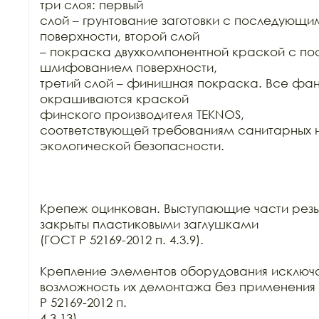
три слоя: первый

слой – грунтование заготовки с последующ
поверхности, второй слой

– покраска двухкомпонентной краской с п
шлифованием поверхности,

третий слой – финишная покраска. Все фан
окрашиваются краской

финского производителя TEKNOS,

соответствующей требованиям санитарных н
экологической безопасности.

Крепеж оцинкован. Выступающие части резь
закрыты пластиковыми заглушками

(ГОСТ Р 52169-2012 п. 4.3.9).

Крепление элементов оборудования исключа
возможность их демонтажа без применения 
Р 52169-2012 п.

4.3.13).
