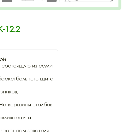
-12.2
ой

 состоящую из семи 
баскетбольного щита 
ников, 
На вершины столбов 
вливается и 
раст пользователя 