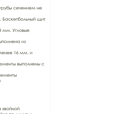
трубы сечением не 
 Баскетбольный щит 
 мм. Угловые 
полнена из 
нее 16 мм. и 
ементы выполнены с 
ементы 


 хвойной
