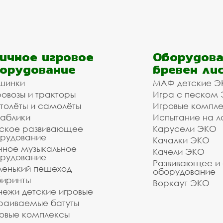
ичное игровое
Оборудова
орудование
бревен ли
шинки
МАФ детские Э
овозы и тракторы
Игра с песком
толёты и самолёты
Игровые компл
аблики
Испытание на л
ское развивающее
Карусели ЭКО
рудование
Качалки ЭКО
чное музыкальное
Качели ЭКО
рудование
Развивающее и
енький пешеход
оборудование
иринты
Воркаут ЭКО
ежи детские игровые
раиваемые батуты
овые комплексы