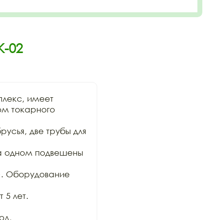
К-02
лекс, имеет

м токарного 
усья, две трубы для 
а одном подвешены 
). Оборудование 
5 лет.

д,
