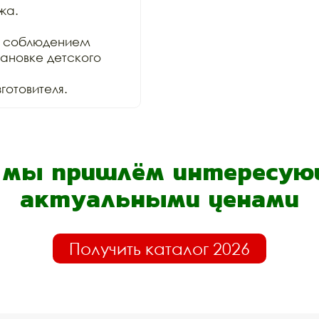
а.

 соблюдением

ановке детского 
отовителя.
- мы пришлём интересующ
актуальными ценами
Получить каталог 2026