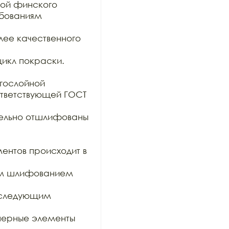
ой финского 
бованиям 
ее качественного 
икл покраски. 

гослойной

тветствующей ГОСТ 
тельно отшлифованы 
ентов происходит в 
им шлифованием 
оследующим 
ерные элементы 