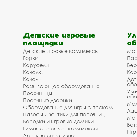
Детские игровые
Ул
площадки
об
Детские игровые комплексы
Ма
Горки
Пар
Карусели
Вер
Качалки
Кор
Качели
Дет
обо
Развивающее оборудование
Ули
Песочницы
обо
Песочные дворики
Мал
Оборудование для игры с песком
Лаб
Навесы и зонтики для песочниц
Ман
Беседки и игровые домики
Вст
Гимнастические комплексы
Игр
Детское спортивное