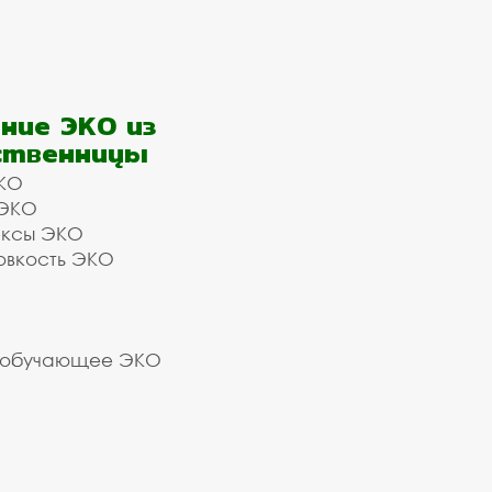
ние ЭКО из
ственницы
КО
 ЭКО
ексы ЭКО
овкость ЭКО
 обучающее ЭКО