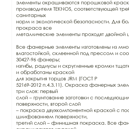
элементы окрашиваются порошковой краск
производителя TEKNOS, соответствующей тре
санитарных

норм и экологической безопасности. Для бол
прокраса все

металлические элементы проходят двойной ц
Все фанерные элементы изготовлены из мно
влагостойкой, склеенной под прессом и соо
30427-96 фанеры;

изгибы, радиусы и скругленные кромки тща
и обработаны краской

для закрытия торцов JRM (ГОСТ Р

52169-2012 п.4.3.11). Окраска фанерных элем
три слоя: первый

слой – грунтование заготовки с последующ
поверхности, второй слой

– покраска двухкомпонентной краской с п
шлифованием поверхности,

третий слой – финишная покраска. Все фан