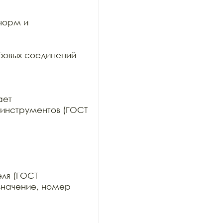
орм и 
овых соединений 
ет

инструментов (ГОСТ 
ля (ГОСТ

значение, номер 