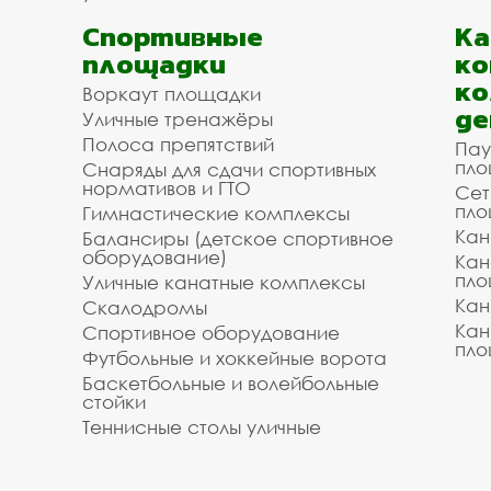
Спортивные
К
площадки
ко
ко
Воркаут площадки
де
Уличные тренажёры
Полоса препятствий
Пау
пло
Снаряды для сдачи спортивных
нормативов и ГТО
Сет
пло
Гимнастические комплексы
Кан
Балансиры (детское спортивное
оборудование)
Кан
пло
Уличные канатные комплексы
Кан
Скалодромы
Кан
Спортивное оборудование
пло
Футбольные и хоккейные ворота
Баскетбольные и волейбольные
стойки
Теннисные столы уличные