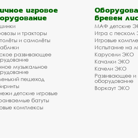
ичное игровое
Оборудова
орудование
бревен ли
шинки
МАФ детские Э
овозы и тракторы
Игра с песком
толёты и самолёты
Игровые компл
аблики
Испытание на л
ское развивающее
Карусели ЭКО
рудование
Качалки ЭКО
чное музыкальное
Качели ЭКО
рудование
Развивающее и
енький пешеход
оборудование
иринты
Воркаут ЭКО
ежи детские игровые
раиваемые батуты
овые комплексы