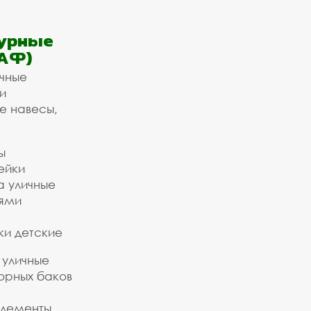
урные
АФ)
ичные
и
е навесы,
ы
ейки
а уличные
ьями
ки детские
 уличные
орных баков
элементы