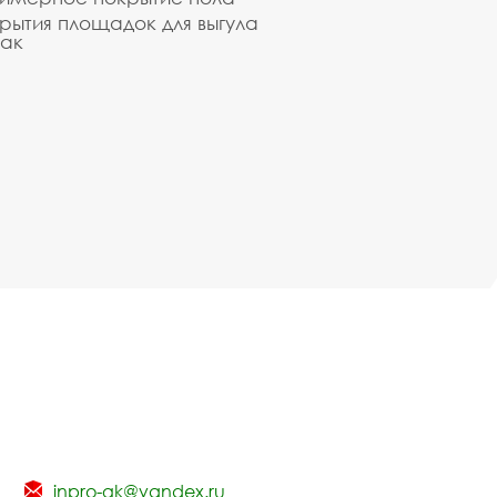
рытия площадок для выгула
ак
inpro-gk@yandex.ru