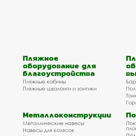
Пляжное
Пл
оборудование для
об
благоустройства
вы
Пляжные кабины
Бар
Пляжные шезлонги и зонтики
Пол
Тон
Гор
Металлоконструкции
П
Металлические навесы
Пок
пл
Навесы для колясок
Пол