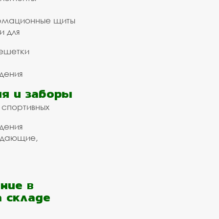
рмационные щиты
и для
ешетки
дения
я и заборы
 спортивных
дения
ждающие,
ние в
а складе