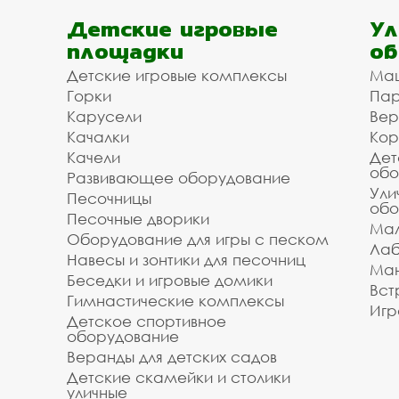
Детские игровые
Ул
площадки
об
Детские игровые комплексы
Ма
Горки
Пар
Карусели
Вер
Качалки
Кор
Качели
Дет
обо
Развивающее оборудование
Ули
Песочницы
обо
Песочные дворики
Мал
Оборудование для игры с песком
Лаб
Навесы и зонтики для песочниц
Ман
Беседки и игровые домики
Вст
Гимнастические комплексы
Игр
Детское спортивное
оборудование
Веранды для детских садов
Детские скамейки и столики
уличные