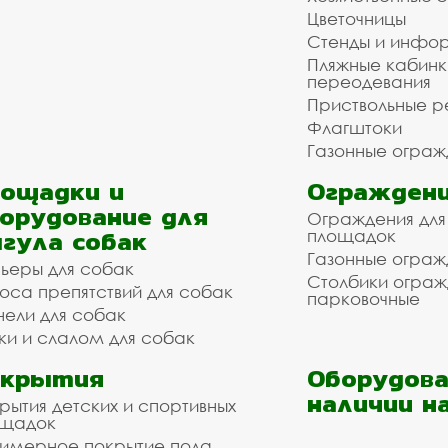
Цветочницы
Стенды и инфо
Пляжные кабинк
переодевания
Приствольные р
Флагштоки
Газонные ограж
ощадки и
Ограждени
орудование для
Ограждения для
гула собак
площадок
Газонные ограж
ьеры для собак
Столбики огра
оса препятствий для собак
парковочные
нели для собак
ки и слалом для собак
окрытия
Оборудова
наличии н
рытия детских и спортивных
ощадок
имерное покрытие пола