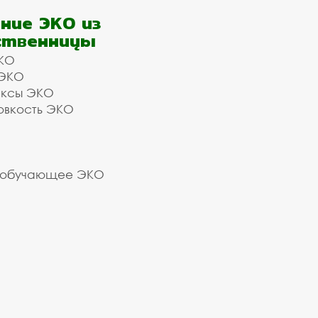
ние ЭКО из
ственницы
КО
 ЭКО
ексы ЭКО
овкость ЭКО
 обучающее ЭКО