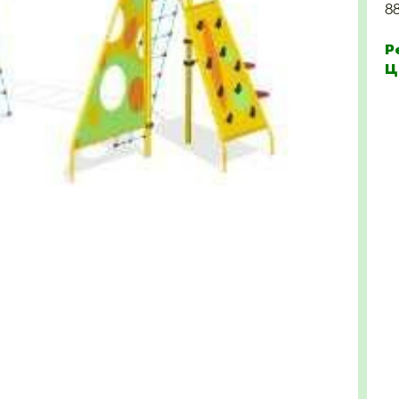
8
Р
Ц