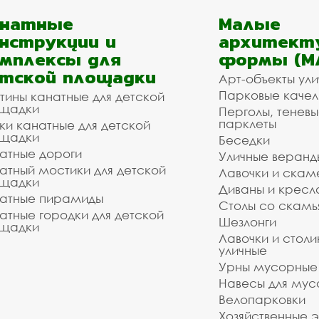
анатные
Малые
нструкции и
архитект
мплексы для
формы (М
тской площадки
Арт-объекты ул
Парковые качел
тины канатные для детской
щадки
Перголы, теневы
парклеты
ки канатные для детской
щадки
Беседки
атные дороги
Уличные веранд
атный мостики для детской
Лавочки и скам
щадки
Диваны и кресл
атные пирамиды
Столы со скам
атные городки для детской
Шезлонги
щадки
Лавочки и столи
уличные
Урны мусорные
Навесы для мус
Велопарковки
Хозяйственные 