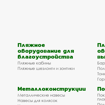
Пляжное
Пл
оборудование для
об
благоустройства
вы
Пляжные кабины
Бар
Пляжные шезлонги и зонтики
Пол
Тон
Гор
Металлоконструкции
П
Металлические навесы
Пок
пл
Навесы для колясок
Пол