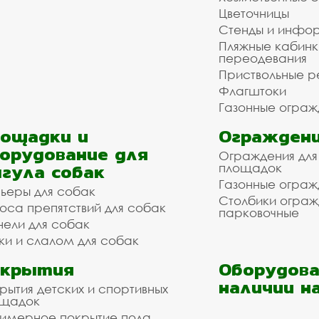
Цветочницы
Стенды и инфо
Пляжные кабинк
переодевания
Приствольные р
Флагштоки
Газонные ограж
ощадки и
Ограждени
орудование для
Ограждения для
гула собак
площадок
Газонные ограж
ьеры для собак
Столбики огра
оса препятствий для собак
парковочные
нели для собак
ки и слалом для собак
окрытия
Оборудова
наличии н
рытия детских и спортивных
ощадок
имерное покрытие пола