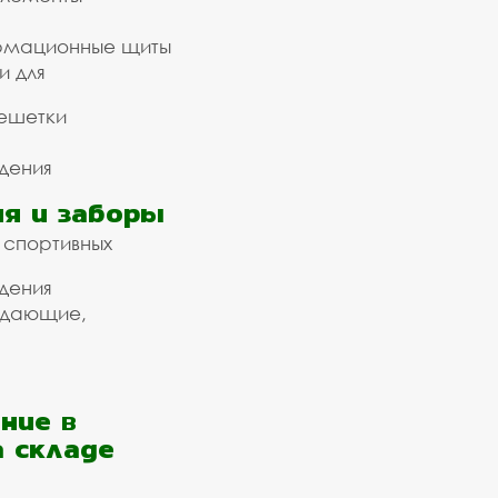
рмационные щиты
и для
ешетки
дения
я и заборы
 спортивных
дения
ждающие,
ние в
а складе