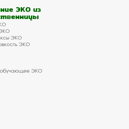
ние ЭКО из
ственницы
КО
 ЭКО
ексы ЭКО
овкость ЭКО
 обучающее ЭКО