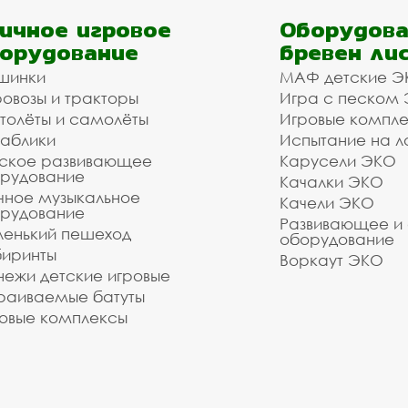
ичное игровое
Оборудова
орудование
бревен ли
шинки
МАФ детские Э
овозы и тракторы
Игра с песком
толёты и самолёты
Игровые компл
аблики
Испытание на л
ское развивающее
Карусели ЭКО
рудование
Качалки ЭКО
чное музыкальное
Качели ЭКО
рудование
Развивающее и
енький пешеход
оборудование
иринты
Воркаут ЭКО
ежи детские игровые
раиваемые батуты
овые комплексы