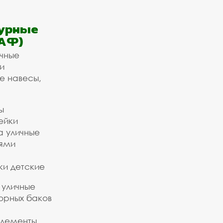
урные
АФ)
ичные
и
е навесы,
ы
ейки
а уличные
ьями
ки детские
 уличные
орных баков
элементы