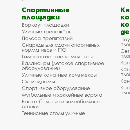
Спортивные
К
площадки
ко
ко
Воркаут площадки
де
Уличные тренажёры
Полоса препятствий
Пау
пло
Снаряды для сдачи спортивных
нормативов и ГТО
Сет
пло
Гимнастические комплексы
Кан
Балансиры (детское спортивное
оборудование)
Кан
пло
Уличные канатные комплексы
Кан
Скалодромы
Кан
Спортивное оборудование
пло
Футбольные и хоккейные ворота
Баскетбольные и волейбольные
стойки
Теннисные столы уличные