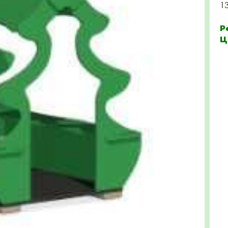
1
Р
Ц