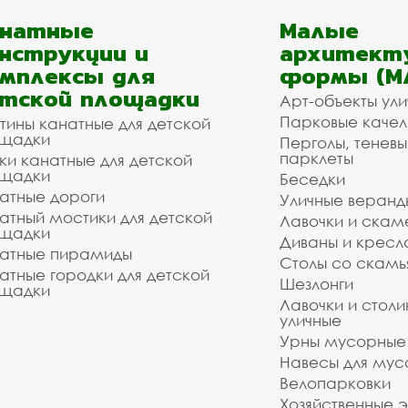
анатные
Малые
нструкции и
архитект
мплексы для
формы (М
тской площадки
Арт-объекты ул
Парковые качел
тины канатные для детской
щадки
Перголы, теневы
парклеты
ки канатные для детской
щадки
Беседки
атные дороги
Уличные веранд
атный мостики для детской
Лавочки и скам
щадки
Диваны и кресл
атные пирамиды
Столы со скам
атные городки для детской
Шезлонги
щадки
Лавочки и столи
уличные
Урны мусорные
Навесы для мус
Велопарковки
Хозяйственные 