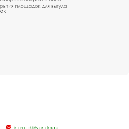
рытия площадок для выгула
ак
inpro-gk@yandex.ru