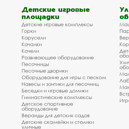
Детские игровые
Ул
площадки
об
Детские игровые комплексы
Ма
Горки
Пар
Карусели
Вер
Качалки
Кор
Качели
Дет
обо
Развивающее оборудование
Ули
Песочницы
обо
Песочные дворики
Мал
Оборудование для игры с песком
Лаб
Навесы и зонтики для песочниц
Ман
Беседки и игровые домики
Вст
Гимнастические комплексы
Игр
Детское спортивное
оборудование
Веранды для детских садов
Детские скамейки и столики
уличные