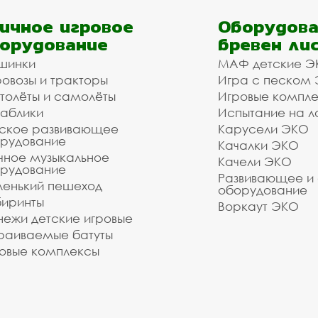
ичное игровое
Оборудова
орудование
бревен ли
шинки
МАФ детские Э
овозы и тракторы
Игра с песком
толёты и самолёты
Игровые компл
аблики
Испытание на л
ское развивающее
Карусели ЭКО
рудование
Качалки ЭКО
чное музыкальное
Качели ЭКО
рудование
Развивающее и
енький пешеход
оборудование
иринты
Воркаут ЭКО
ежи детские игровые
раиваемые батуты
овые комплексы