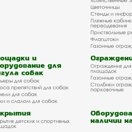
Хозяйственные 
Цветочницы
Стенды и инфо
Пляжные кабинк
переодевания
Приствольные р
Флагштоки
Газонные ограж
ощадки и
Ограждени
орудование для
Ограждения для
гула собак
площадок
Газонные ограж
ьеры для собак
Столбики огра
оса препятствий для собак
парковочные
нели для собак
ки и слалом для собак
окрытия
Оборудова
наличии н
рытия детских и спортивных
ощадок