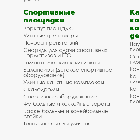
Спортивные
К
площадки
ко
ко
Воркаут площадки
де
Уличные тренажёры
Полоса препятствий
Пау
пло
Снаряды для сдачи спортивных
нормативов и ГТО
Сет
пло
Гимнастические комплексы
Кан
Балансиры (детское спортивное
оборудование)
Кан
пло
Уличные канатные комплексы
Кан
Скалодромы
Кан
Спортивное оборудование
пло
Футбольные и хоккейные ворота
Баскетбольные и волейбольные
стойки
Теннисные столы уличные