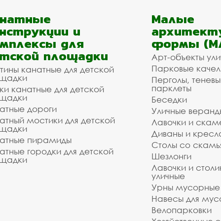
анатные
Малые
нструкции и
архитект
мплексы для
формы (М
тской площадки
Арт-объекты ул
Парковые качел
тины канатные для детской
щадки
Перголы, теневы
парклеты
ки канатные для детской
щадки
Беседки
атные дороги
Уличные веранд
атный мостики для детской
Лавочки и скам
щадки
Диваны и кресл
атные пирамиды
Столы со скам
атные городки для детской
Шезлонги
щадки
Лавочки и столи
уличные
Урны мусорные
Навесы для мус
Велопарковки