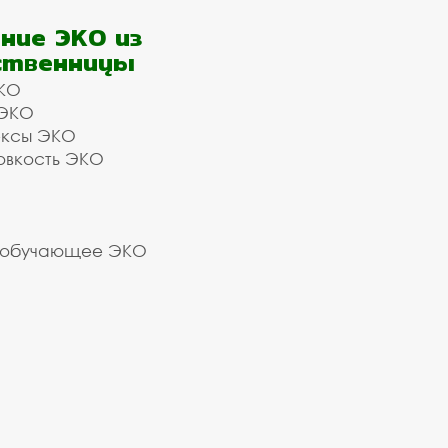
ние ЭКО из
ственницы
КО
 ЭКО
ексы ЭКО
овкость ЭКО
 обучающее ЭКО