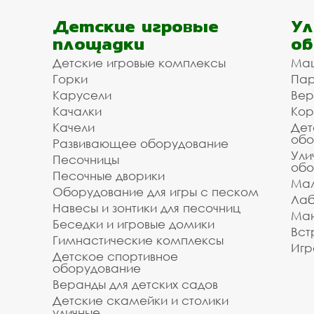
Детские игровые
Ул
площадки
об
Детские игровые комплексы
Ма
Горки
Пар
Карусели
Вер
Качалки
Кор
Качели
Дет
обо
Развивающее оборудование
Ули
Песочницы
обо
Песочные дворики
Мал
Оборудование для игры с песком
Лаб
Навесы и зонтики для песочниц
Ман
Беседки и игровые домики
Вст
Гимнастические комплексы
Игр
Детское спортивное
оборудование
Веранды для детских садов
Детские скамейки и столики
уличные