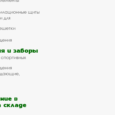
элементы
рмационные щиты
и для
ешетки
дения
я и заборы
 спортивных
дения
ждающие,
ние в
а складе