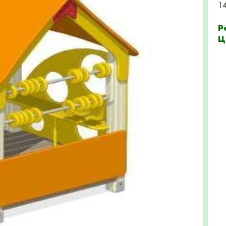
1
Р
Ц