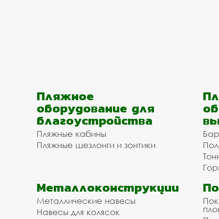
Пляжное
Пл
оборудование для
об
благоустройства
вы
Пляжные кабины
Бар
Пляжные шезлонги и зонтики
Пол
Тон
Гор
Металлоконструкции
П
Металлические навесы
Пок
пл
Навесы для колясок