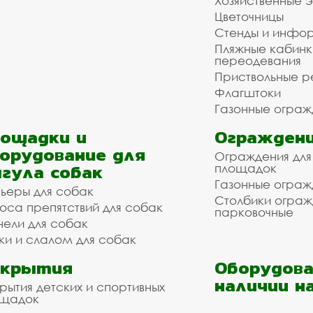
Хозяйственные 
Цветочницы
Стенды и инфо
Пляжные кабинк
переодевания
Приствольные р
Флагштоки
Газонные ограж
ощадки и
Ограждени
орудование для
Ограждения для
гула собак
площадок
Газонные ограж
ьеры для собак
Столбики огра
оса препятствий для собак
парковочные
нели для собак
ки и слалом для собак
окрытия
Оборудова
наличии н
рытия детских и спортивных
ощадок