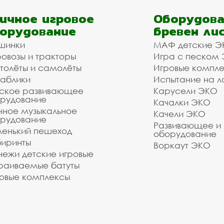
ичное игровое
Оборудова
орудование
бревен ли
шинки
МАФ детские Э
овозы и тракторы
Игра с песком
толёты и самолёты
Игровые компл
аблики
Испытание на л
ское развивающее
Карусели ЭКО
рудование
Качалки ЭКО
чное музыкальное
Качели ЭКО
рудование
Развивающее и
енький пешеход
оборудование
иринты
Воркаут ЭКО
ежи детские игровые
раиваемые батуты
овые комплексы