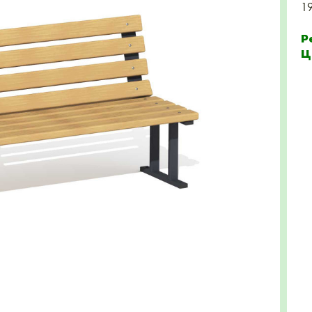
1
Р
Ц