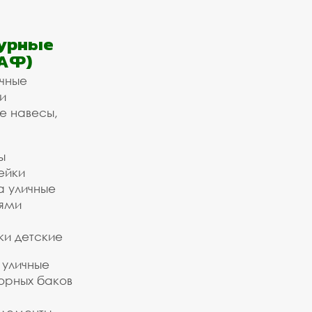
урные
АФ)
ичные
и
е навесы,
ы
ейки
а уличные
ьями
ки детские
 уличные
орных баков