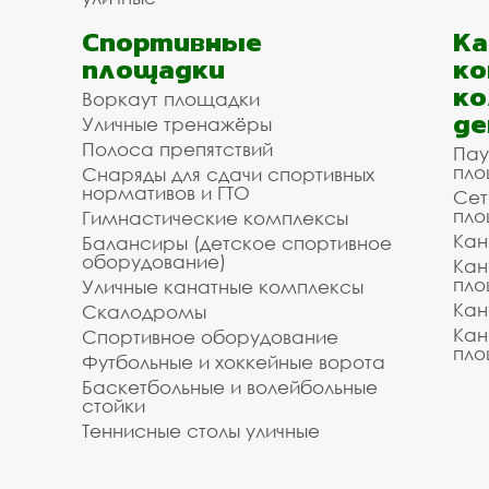
Спортивные
К
площадки
ко
ко
Воркаут площадки
де
Уличные тренажёры
Полоса препятствий
Пау
пло
Снаряды для сдачи спортивных
нормативов и ГТО
Сет
пло
Гимнастические комплексы
Кан
Балансиры (детское спортивное
оборудование)
Кан
пло
Уличные канатные комплексы
Кан
Скалодромы
Кан
Спортивное оборудование
пло
Футбольные и хоккейные ворота
Баскетбольные и волейбольные
стойки
Теннисные столы уличные