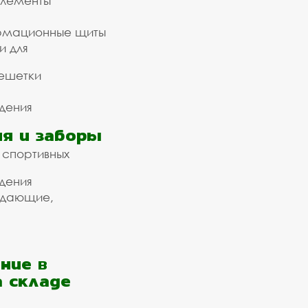
элементы
рмационные щиты
и для
ешетки
дения
я и заборы
 спортивных
дения
ждающие,
ние в
а складе