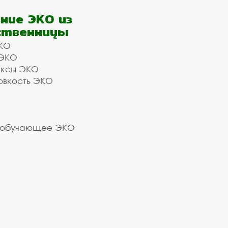
ние ЭКО из
ственницы
КО
 ЭКО
ексы ЭКО
овкость ЭКО
 обучающее ЭКО