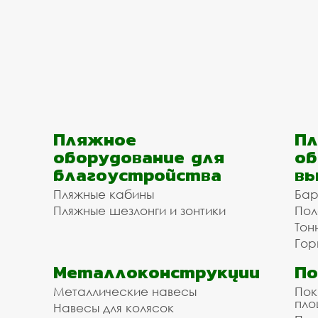
Пляжное
Пл
оборудование для
об
благоустройства
вы
Пляжные кабины
Бар
Пляжные шезлонги и зонтики
Пол
Тон
Гор
Металлоконструкции
П
Металлические навесы
Пок
пл
Навесы для колясок