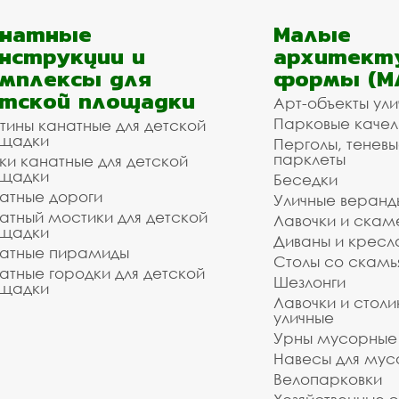
анатные
Малые
нструкции и
архитект
мплексы для
формы (М
тской площадки
Арт-объекты ул
Парковые качел
тины канатные для детской
щадки
Перголы, теневы
парклеты
ки канатные для детской
щадки
Беседки
атные дороги
Уличные веранд
атный мостики для детской
Лавочки и скам
щадки
Диваны и кресл
атные пирамиды
Столы со скам
атные городки для детской
Шезлонги
щадки
Лавочки и столи
уличные
Урны мусорные
Навесы для мус
Велопарковки