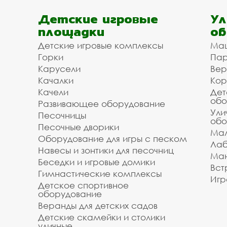
Детские игровые
Ул
площадки
об
Детские игровые комплексы
Ма
Горки
Пар
Карусели
Вер
Качалки
Кор
Качели
Дет
обо
Развивающее оборудование
Ули
Песочницы
обо
Песочные дворики
Мал
Оборудование для игры с песком
Лаб
Навесы и зонтики для песочниц
Ман
Беседки и игровые домики
Вст
Гимнастические комплексы
Игр
Детское спортивное
оборудование
Веранды для детских садов
Детские скамейки и столики
уличные