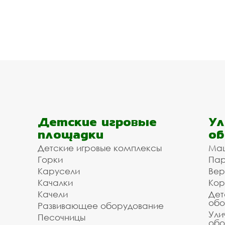
Детские игровые
Ул
площадки
об
Детские игровые комплексы
Ма
Горки
Пар
Карусели
Вер
Качалки
Кор
Качели
Дет
обо
Развивающее оборудование
Ули
Песочницы
обо