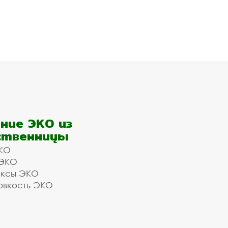
ние ЭКО из
ственницы
КО
 ЭКО
ексы ЭКО
овкость ЭКО