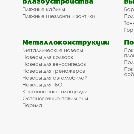
благоустройства
вы
Пляжные кабины
Бар
Пляжные шезлонги и зонтики
Пол
Тон
Гор
Металлоконструкции
П
Металлические навесы
Пок
пл
Навесы для колясок
Пол
Навесы для велосипедов
Пок
Навесы для тренажеров
соб
Навесы для автомобилей
Навесы для ТБО
Контейнерные площадки
Остановочные павильоны
Перила