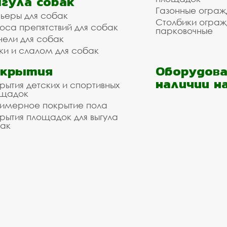
гула собак
Газонные ограж
ьеры для собак
Столбики огра
оса препятствий для собак
парковочные
нели для собак
ки и слалом для собак
окрытия
Оборудова
наличии н
рытия детских и спортивных
ощадок
имерное покрытие пола
рытия площадок для выгула
ак