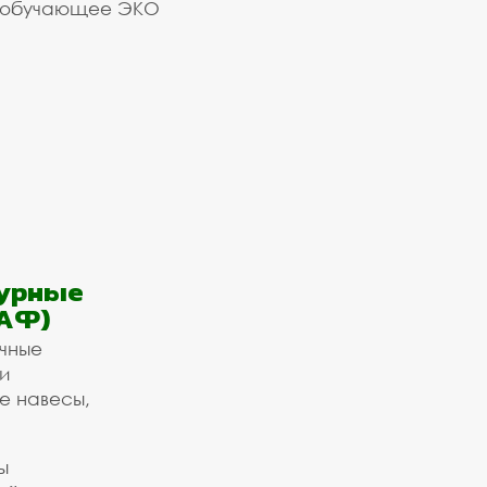
 обучающее ЭКО
урные
АФ)
ичные
и
е навесы,
ы