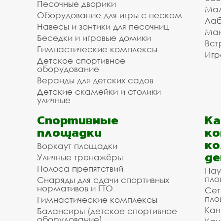
Песочные дворики
Мал
Оборудование для игры с песком
Лаб
Навесы и зонтики для песочниц
Ман
Беседки и игровые домики
Вст
Гимнастические комплексы
Игр
Детское спортивное
оборудование
Веранды для детских садов
Детские скамейки и столики
уличные
Спортивные
К
площадки
ко
ко
Воркаут площадки
де
Уличные тренажёры
Полоса препятствий
Пау
пло
Снаряды для сдачи спортивных
нормативов и ГТО
Сет
пло
Гимнастические комплексы
Кан
Балансиры (детское спортивное
оборудование)