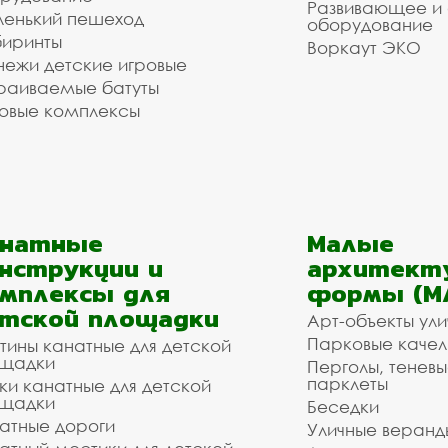
Развивающее и
енький пешеход
оборудование
иринты
Воркаут ЭКО
ежи детские игровые
раиваемые батуты
овые комплексы
анатные
Малые
нструкции и
архитект
мплексы для
формы (М
тской площадки
Арт-объекты ул
Парковые качел
тины канатные для детской
щадки
Перголы, теневы
парклеты
ки канатные для детской
щадки
Беседки
атные дороги
Уличные веранд