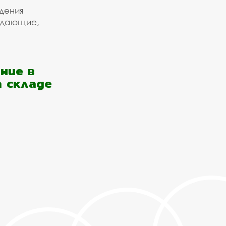
дения
ждающие,
ние в
а складе