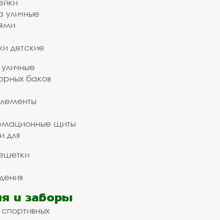
ейки
а уличные
ьями
ки детские
 уличные
орных баков
элементы
рмационные щиты
и для
ешетки
дения
я и заборы
 спортивных