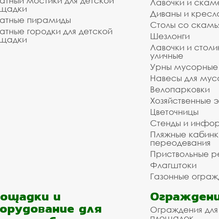
атный мостики для детской
Лавочки и скам
щадки
Диваны и кресл
атные пирамиды
Столы со скам
атные городки для детской
Шезлонги
щадки
Лавочки и столи
уличные
Урны мусорные
Навесы для мус
Велопарковки
Хозяйственные 
Цветочницы
Стенды и инфо
Пляжные кабинк
переодевания
Приствольные р
Флагштоки
Газонные ограж
ощадки и
Ограждени
орудование для
Ограждения для
площадок