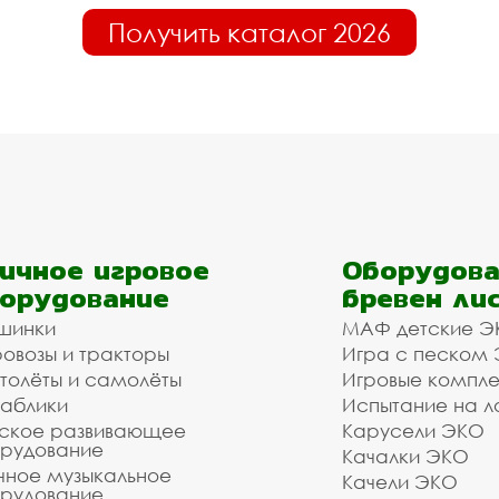
Получить каталог 2026
ичное игровое
Оборудова
орудование
бревен ли
шинки
МАФ детские Э
овозы и тракторы
Игра с песком
толёты и самолёты
Игровые компл
аблики
Испытание на л
ское развивающее
Карусели ЭКО
рудование
Качалки ЭКО
чное музыкальное
Качели ЭКО
рудование